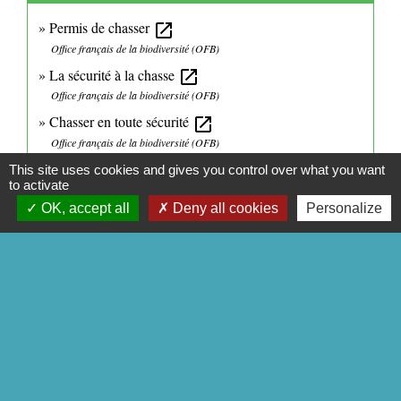
Permis de chasser
open_in_new
Office français de la biodiversité (OFB)
La sécurité à la chasse
open_in_new
Office français de la biodiversité (OFB)
Chasser en toute sécurité
open_in_new
Office français de la biodiversité (OFB)
Chasse et monde cynégétique : questions/réponses
open_in_new
This site uses cookies and gives you control over what you want
to activate
Office français de la biodiversité (OFB)
OK, accept all
Deny all cookies
Personalize
Signaler une erreur sur cette page
CONTACTS
Commune de Mittainville