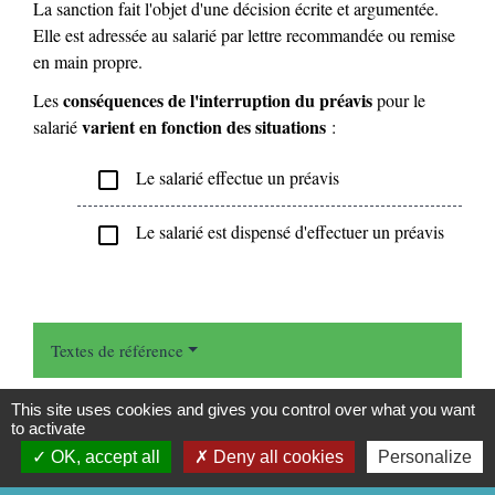
La sanction fait l'objet d'une décision écrite et argumentée.
Elle est adressée au salarié par lettre recommandée ou remise
en main propre.
conséquences de l'interruption du préavis
Les
pour le
varient en fonction des situations
salarié
:
Le salarié effectue un préavis
check_box_outline_blank
Le salarié est dispensé d'effectuer un préavis
check_box_outline_blank
Textes de référence
Signaler une erreur sur cette page
This site uses cookies and gives you control over what you want
to activate
OK, accept all
Deny all cookies
Personalize