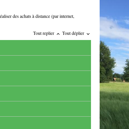
liser des achats à distance (par internet,
Tout replier
Tout déplier
keyboard_arrow_up
keyboard_arrow_down