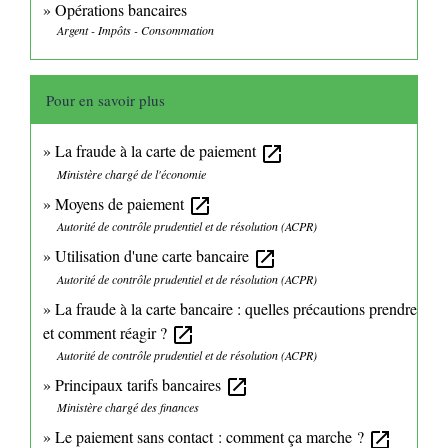
Opérations bancaires
Argent - Impôts - Consommation
Pour en savoir plus
La fraude à la carte de paiement
open_in_new
Ministère chargé de l'économie
Moyens de paiement
open_in_new
Autorité de contrôle prudentiel et de résolution (ACPR)
Utilisation d'une carte bancaire
open_in_new
Autorité de contrôle prudentiel et de résolution (ACPR)
La fraude à la carte bancaire : quelles précautions prendre
et comment réagir ?
open_in_new
Autorité de contrôle prudentiel et de résolution (ACPR)
Principaux tarifs bancaires
open_in_new
Ministère chargé des finances
Le paiement sans contact : comment ça marche ?
open_in_new