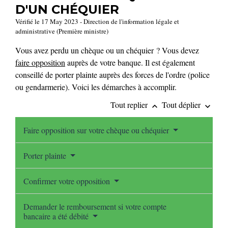
D'UN CHÉQUIER
Vérifié le 17 May 2023 - Direction de l'information légale et
administrative (Première ministre)
Vous avez perdu un chèque ou un chéquier ? Vous devez
faire opposition
auprès de votre banque. Il est également
conseillé de porter plainte auprès des forces de l'ordre (police
ou gendarmerie). Voici les démarches à accomplir.
Tout replier
Tout déplier
keyboard_arrow_up
keyboard_arrow_down
Faire opposition sur votre chèque ou chéquier
Porter plainte
Confirmer votre opposition
Demander le remboursement si votre compte
bancaire a été débité