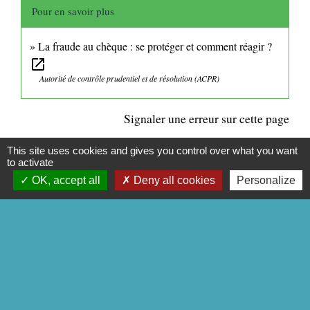
Pour en savoir plus
La fraude au chèque : se protéger et comment réagir ?
open_in_new
Autorité de contrôle prudentiel et de résolution (ACPR)
Signaler une erreur sur cette page
This site uses cookies and gives you control over what you want
to activate
OK, accept all
Deny all cookies
Personalize
CONTACTS
Commune de Mittainville
5 rue de la Mairie
78125 Mittainville - FRANCE
+33 1 34 85 01 62
Contact par formulaire