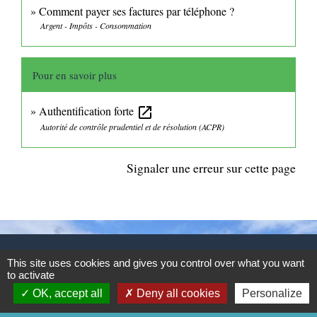
Comment payer ses factures par téléphone ?
Argent - Impôts - Consommation
Pour en savoir plus
Authentification forte
open_in_new
Autorité de contrôle prudentiel et de résolution (ACPR)
Signaler une erreur sur cette page
CONTACTS
This site uses cookies and gives you control over what you want
to activate
Commune de Mittainville
OK, accept all
Deny all cookies
Personalize
5 rue de la Mairie