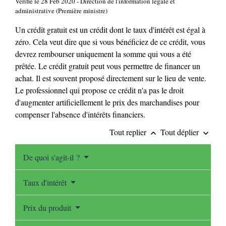
Vérifié le 28 Feb 2020 - Direction de l'information légale et
administrative (Première ministre)
Un crédit gratuit est un crédit dont le taux d'intérêt est égal à
zéro. Cela veut dire que si vous bénéficiez de ce crédit, vous
devrez rembourser uniquement la somme qui vous a été
prêtée. Le crédit gratuit peut vous permettre de financer un
achat. Il est souvent proposé directement sur le lieu de vente.
Le professionnel qui propose ce crédit n'a pas le droit
d'augmenter artificiellement le prix des marchandises pour
compenser l'absence d'intérêts financiers.
Tout replier
Tout déplier
keyboard_arrow_up
keyboard_arrow_down
De quoi s'agit-il ?
Taux d'intérêt
Prix du produit