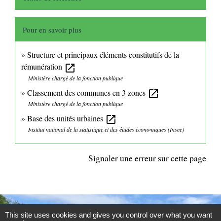
Pour en savoir plus
Structure et principaux éléments constitutifs de la
rémunération
open_in_new
Ministère chargé de la fonction publique
Classement des communes en 3 zones
open_in_new
Ministère chargé de la fonction publique
Base des unités urbaines
open_in_new
Institut national de la statistique et des études économiques (Insee)
Signaler une erreur sur cette page
This site uses cookies and gives you control over what you want
CONTACTS