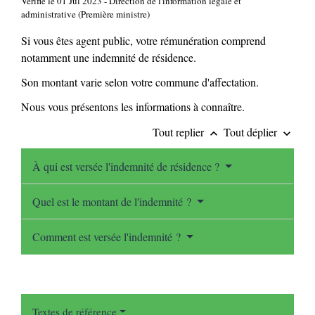
Vérifié le 01 Jul 2023 - Direction de l'information légale et
administrative (Première ministre)
Si vous êtes agent public, votre rémunération comprend
notamment une indemnité de résidence.
Son montant varie selon votre commune d'affectation.
Nous vous présentons les informations à connaître.
Tout replier
Tout déplier
keyboard_arrow_up
keyboard_arrow_down
À qui est versée l'indemnité de résidence ?
Quel est le montant de l'indemnité ?
Comment est versée l'indemnité ?
Textes de référence