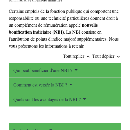
Certains emplois de la fonction publique qui comportent une
responsabilité ou une technicité particulières donnent droit à
nouvelle
un complément de rémunération appelé
bonification indiciaire (NBI)
. La NBI consiste en
l'attribution de points d'indice majoré supplémentaires. Nous
vous présentons les informations à retenir.
Tout replier
Tout déplier
keyboard_arrow_up
keyboard_arrow_down
Qui peut bénéficier d'une NBI ?
Comment est versée la NBI ?
Quels sont les avantages de la NBI ?