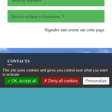
Textes de référence
Services en ligne et formulaires
Signaler une erreur sur cette page
CONTACTS
Commune de Mittainville
This site uses cookies and gives you control over what you want
to activate
5 rue de la Mairie
OK, accept all
Deny all cookies
Personalize
78125 Mittainville - FRANCE
+33 1 34 85 01 62
Contact par formulaire