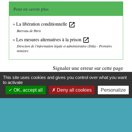
Pour en savoir plus
La libération conditionnelle
open_in_new
Barreau de Paris
Les mesures alternatives à la prison
open_in_new
Direction de l'information légale et administrative (Dila) - Première
ministre
Signaler une erreur sur cette page
This site uses cookies and gives you control over what you want
to activate
OK, accept all
Deny all cookies
Personalize
CONTACTS
Commune de Mittainville
5 rue de la Mairie
78125 Mittainville - FRANCE