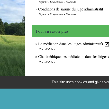
Papiers - Citoyenneté - Élections
Conditions de saisine du juge administratif
Papiers - Citoyenneté - Élections
Pour en savoir plus
La médiation dans les litiges administratifs
open_in_n
Conseil d'État
Charte éthique des médiateurs dans les litiges 
Conseil d'État
This site uses cookies and gives you