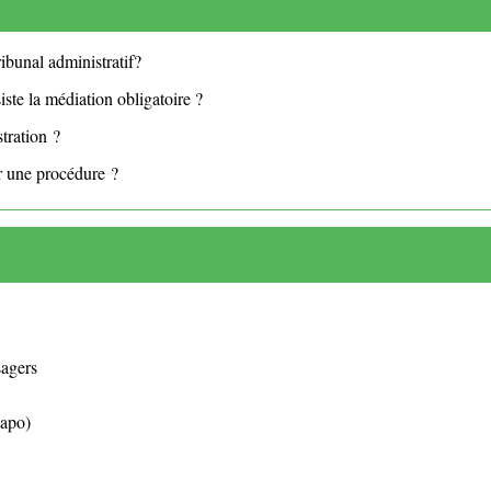
ribunal administratif?
iste la médiation obligatoire ?
stration ?
er une procédure ?
sagers
Rapo)