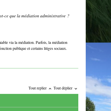
st-ce que la médiation administrative ?
iable via la médiation. Parfois, la médiation
onction publique et certains litiges sociaux.
Tout replier
Tout déplier
keyboard_arrow_up
keyboard_arrow_down