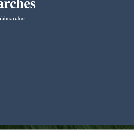
arches
 démarches