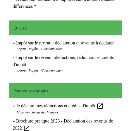
différences ?
Et aussi
Impôt sur le revenu : déclaration et revenus à déclarer
Argent - Impôts - Consommation
Impôt sur le revenu : déductions, réductions et crédits
d'impôt
Argent - Impôts - Consommation
Pour en savoir plus
Je déclare mes réductions et crédits d'impôt
open_in_new
Ministère chargé des finances
Brochure pratique 2023 - Déclaration des revenus de
2022
open_in_new