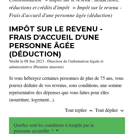
réductions et crédits d'impôt
>
Impôt sur le revenu -
Frais d'accueil d'une personne âgée (déduction)
IMPÔT SUR LE REVENU -
FRAIS D'ACCUEIL D'UNE
PERSONNE ÂGÉE
(DÉDUCTION)
Vérifié le 08 Jun 2023 - Direction de l'information légale et
administrative (Première ministre)
Si vous hébergez certaines personnes de plus de 75 ans, vous
pouvez déduire de vos revenus, sous conditions, une somme
représentative des dépenses que vous faites pour elles
(nourriture, logement...).
Tout replier
Tout déplier
keyboard_arrow_up
keyboard_arrow_down
Quelles sont les conditions à remplir par la
personne accueillie ?