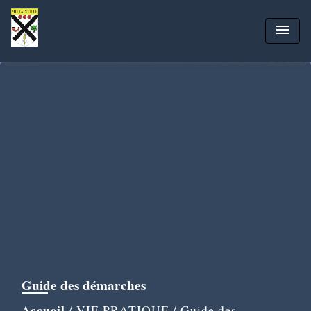
menu
Guide des démarches
Accueil
/
VIE PRATIQUE
/
Guide des