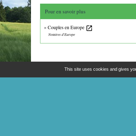
Pour en savoir plus
Couples en Europe
open_in_new
Notaires d'Europe
This site uses cookies and gives you
CONTACTS
Commune de Mittainville
5 rue de la Mairie