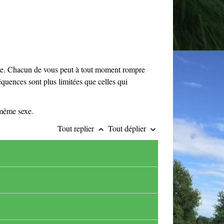
age. Chacun de vous peut à tout moment rompre
équences sont plus limitées que celles qui
 même sexe.
Tout replier
Tout déplier
keyboard_arrow_up
keyboard_arrow_down