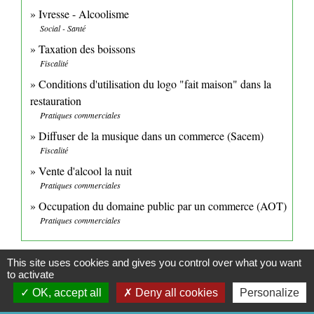
Ivresse - Alcoolisme
Social - Santé
Taxation des boissons
Fiscalité
Conditions d'utilisation du logo "fait maison" dans la
restauration
Pratiques commerciales
Diffuser de la musique dans un commerce (Sacem)
Fiscalité
Vente d'alcool la nuit
Pratiques commerciales
Occupation du domaine public par un commerce (AOT)
Pratiques commerciales
This site uses cookies and gives you control over what you want
Pour en savoir plus
to activate
OK, accept all
Deny all cookies
Personalize
Modèle d'affiche pour l'interdiction de fumer
open_in_new