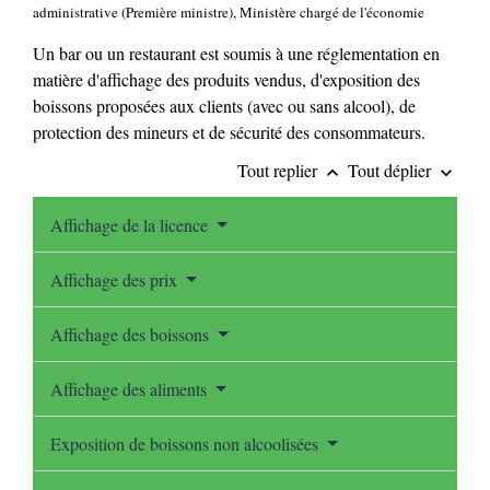
administrative (Première ministre), Ministère chargé de l'économie
Un bar ou un restaurant est soumis à une réglementation en
matière d'affichage des produits vendus, d'exposition des
boissons proposées aux clients (avec ou sans alcool), de
protection des mineurs et de sécurité des consommateurs.
Tout replier
Tout déplier
keyboard_arrow_up
keyboard_arrow_down
Affichage de la licence
Affichage des prix
Affichage des boissons
Affichage des aliments
Exposition de boissons non alcoolisées