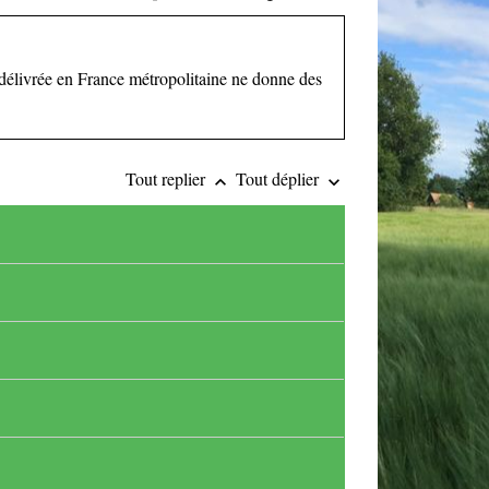
on délivrée en France métropolitaine ne donne des
Tout replier
Tout déplier
keyboard_arrow_up
keyboard_arrow_down