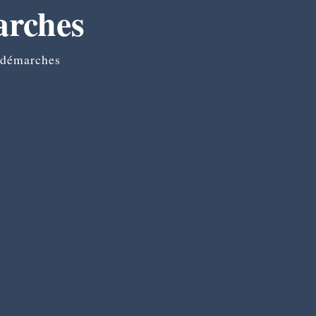
arches
 démarches