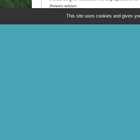
Première ministre
This site uses cookies and gives you
CONTACTS
Commune de Mittainville
5 rue de la Mairie
78125 Mittainville - FRANCE
+33 1 34 85 01 62
Contact par formulaire