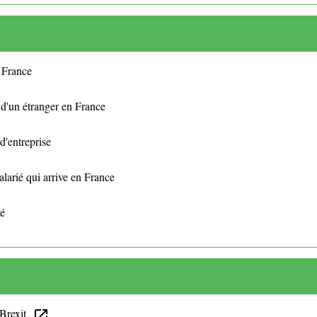
n France
e d'un étranger en France
d'entreprise
alarié qui arrive en France
ié
u Brexit
open_in_new