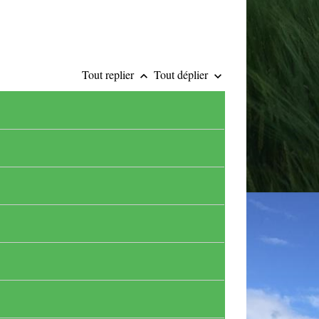
Tout replier
Tout déplier
keyboard_arrow_up
keyboard_arrow_down