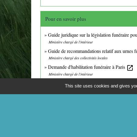
Pour en savoir plus
Guide juridique sur la législation funéraire pour
Ministère chargé de l'intérieur
Guide de recommandations relatif aux urnes fun
Ministère chargé des collectivités locales
Demande d'habilitation funéraire à Paris
open_in_new
Ministère chargé de l'intérieur
Soins de conservation du corps du défunt - in
This site uses cookies and gives you
Ministère chargé de la santé
Diplôme national pour devenir thanatopracteu
Ministère chargé de la santé
Liste des centres de formation à la thanatopra
Ministère chargé de la santé
Formation pratique pour les métiers du secteu