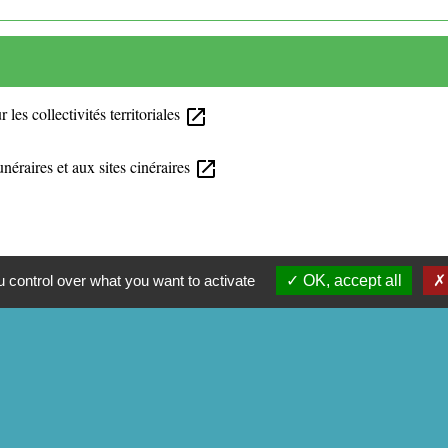
 les collectivités territoriales
open_in_new
éraires et aux sites cinéraires
open_in_new
formations aux familles
open_in_new
 control over what you want to activate
OK, accept all
r
open_in_new
xie
open_in_new
r funéraire
open_in_new