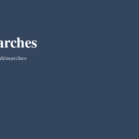
arches
 démarches