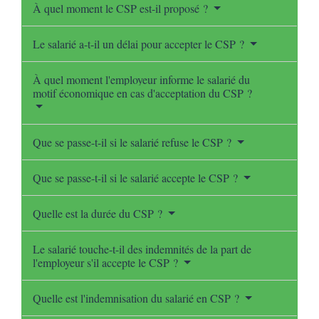
À quel moment le CSP est-il proposé ?
Le salarié a-t-il un délai pour accepter le CSP ?
À quel moment l'employeur informe le salarié du
motif économique en cas d'acceptation du CSP ?
Que se passe-t-il si le salarié refuse le CSP ?
Que se passe-t-il si le salarié accepte le CSP ?
Quelle est la durée du CSP ?
Le salarié touche-t-il des indemnités de la part de
l'employeur s'il accepte le CSP ?
Quelle est l'indemnisation du salarié en CSP ?