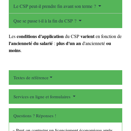
Le CSP peut-il prendre fin avant son terme ?
Que se passe t-il à la fin du CSP ?
conditions d'application
varient
Les
du CSP
en fonction de
l'ancienneté du salarié
plus d'un an
ou
:
d'ancienneté
moins
.
Textes de référence
Services en ligne et formulaires
Questions ? Réponses !
Peut-on contester un licenciement économique après