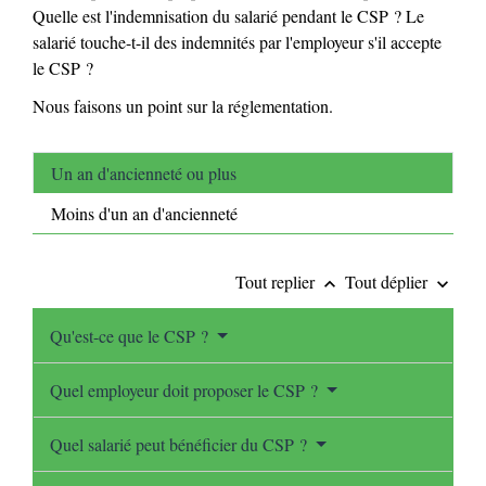
Quelle est l'indemnisation du salarié pendant le CSP ? Le
salarié touche-t-il des indemnités par l'employeur s'il accepte
le CSP ?
Nous faisons un point sur la réglementation.
Un an d'ancienneté ou plus
Moins d'un an d'ancienneté
Tout replier
Tout déplier
keyboard_arrow_up
keyboard_arrow_down
Qu'est-ce que le CSP ?
Quel employeur doit proposer le CSP ?
Quel salarié peut bénéficier du CSP ?