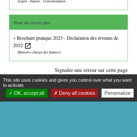
Argent - Impôts - Consommation
Pour en savoir plus
Brochure pratique 2023 - Déclaration des revenus de
2022
open_in_new
Ministère chargé des finances
Signaler une erreur sur cette page
This site uses cookies and gives you control over what you want
to activate
OK, accept all
Deny all cookies
Personalize
CONTACTS
Commune de Mittainville
5 rue de la Mairie
78125 Mittainville - FRANCE