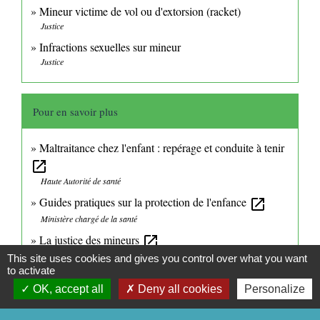
Mineur victime de vol ou d'extorsion (racket)
Justice
Infractions sexuelles sur mineur
Justice
Pour en savoir plus
Maltraitance chez l'enfant : repérage et conduite à tenir
open_in_new
Haute Autorité de santé
Guides pratiques sur la protection de l'enfance
open_in_new
Ministère chargé de la santé
La justice des mineurs
open_in_new
Ministère chargé de la justice
This site uses cookies and gives you control over what you want
to activate
Parcours victimes (violences physiques, sexuelles ou
OK, accept all
Deny all cookies
Personalize
psychologiques)
open_in_new
Ministère chargé de la justice