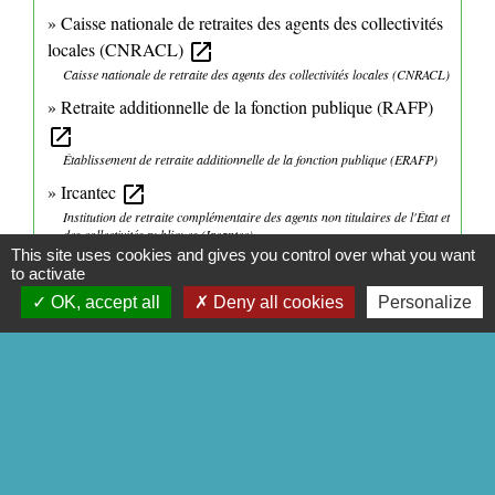
Caisse nationale de retraites des agents des collectivités
locales (CNRACL)
open_in_new
Caisse nationale de retraite des agents des collectivités locales (CNRACL)
Retraite additionnelle de la fonction publique (RAFP)
open_in_new
Établissement de retraite additionnelle de la fonction publique (ERAFP)
Ircantec
open_in_new
Institution de retraite complémentaire des agents non titulaires de l'État et
des collectivités publiques (Ircantec)
This site uses cookies and gives you control over what you want
Pour bien vieillir
open_in_new
to activate
Santé publique France
OK, accept all
Deny all cookies
Personalize
Signaler une erreur sur cette page
CONTACTS