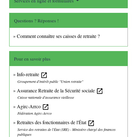
Services en ligne et formulaires
Questions ? Réponses !
Comment connaître ses caisses de retraite ?
Pour en savoir plus
Info-retraite
open_in_new
Groupement d'intérêt public "Union retraite"
Assurance Retraite de la Sécurité sociale
open_in_new
Caisse nationale d'assurance vieillesse
Agirc-Arrco
open_in_new
Fédération Agirc-Arrco
Retraites des fonctionnaires de l'État
open_in_new
Service des retraites de l'État (SRE) - Ministère chargé des finances
publiques